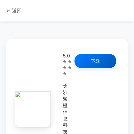
← 返回
5.0
下载
长
沙
聚
橙
信
息
科
技